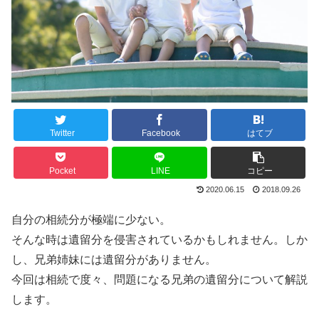
Twitter
Facebook
はてブ
Pocket
LINE
コピー
2020.06.15
2018.09.26
自分の相続分が極端に少ない。
そんな時は遺留分を侵害されているかもしれません。しか
し、兄弟姉妹には遺留分がありません。
今回は相続で度々、問題になる兄弟の遺留分について解説
します。